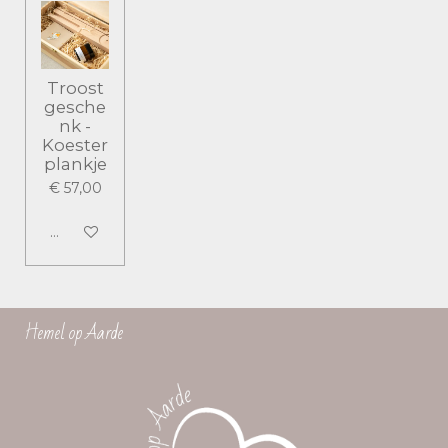
Troost
gesche
nk -
Koester
plankje
€ 57,00
Bekijk details
Hemel op Aarde