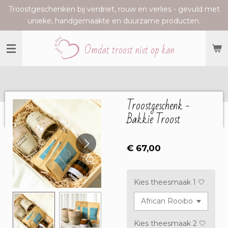
Troostgeschenken bij verdriet, rouw en verlies - gevuld met
Ga
unieke, handgemaakte en duurzame producten.
direct
naar
Omdat troost niet op kan
de
hoofdinhoud
Troostgeschenk -
Bakkie Troost
€ 67,00
Kies theesmaak 1 🤍
Kies theesmaak 2 🤍