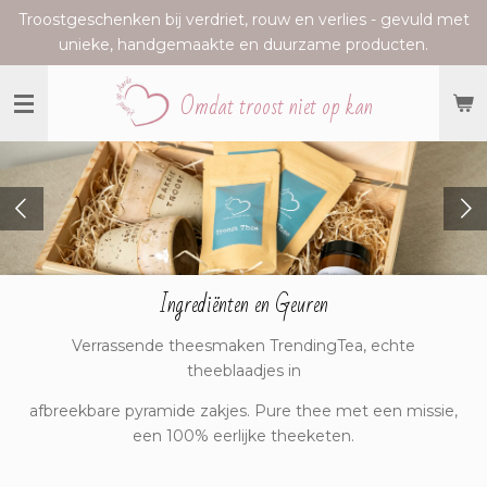
Troostgeschenken bij verdriet, rouw en verlies - gevuld met
Ga
unieke, handgemaakte en duurzame producten.
direct
naar
Omdat troost niet op kan
de
hoofdinhoud
Ingrediënten en Geuren
Verrassende theesmaken TrendingTea, echte
theeblaadjes in
afbreekbare pyramide zakjes. Pure thee met een missie,
een 100% eerlijke theeketen.